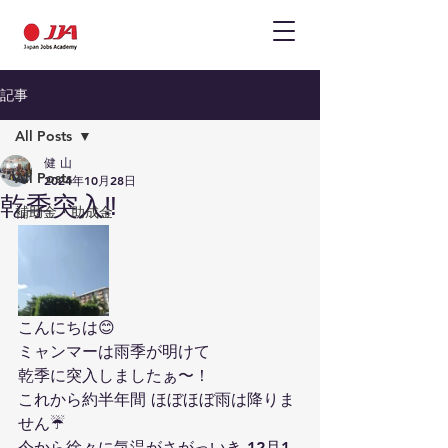
記事
All Posts
健 山
All Posts
2024年10月28日
乾季突入‼️
補助金・助成金
こんにちは😊
ミャンマーは雨季が明けて
乾季に突入しましたぁ〜！
これから約半年間 ほぼほぼ雨は降りま
せん☔
今から徐々に気温がさがっいき 12月1