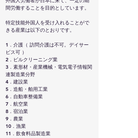
外国人労働者が日本に来て、一定の期
間労働することを目的としています。
特定技能外国人を受け入れることがで
きる産業は以下のとおりです。
1．介護（ 訪問介護は不可。デイサー
ビス可 ）
2．ビルクリーニング業
3．素形材・産業機械・電気電子情報関
連製造業分野
4．建設業
5．造船・舶用工業
6．自動車整備業
7．航空業
8．宿泊業
9．農業
10．漁業
11．飲食料品製造業