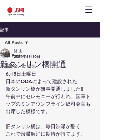
記事
All Posts
健 山
All Posts
2024年6月10日
新タンリン橋開通
補助金・助成金
6月8日土曜日
日本のODAによって建設された
新タンリン橋が無事開通しました‼️
午前中にセレモニーが行われ、国軍ト
ップのミンアウンフライン総司令官も
出席した模様です。
旧タンリン橋は、毎日渋滞が酷く　
これで渋滞解消に期待が持てます。