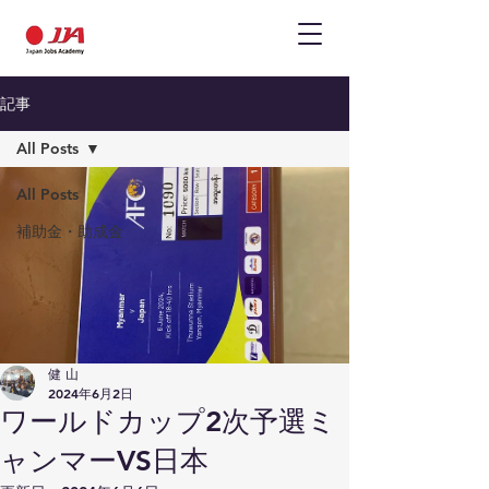
記事
All Posts
All Posts
補助金・助成金
健 山
2024年6月2日
ワールドカップ2次予選ミ
ャンマーVS日本