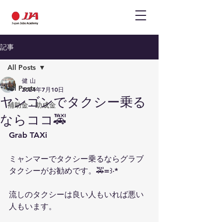
記事
All Posts
健 山
All Posts
2024年7月10日
ヤンゴンでタクシー乗る
補助金・助成金
ならココ🚕
Grab TAXi
ミャンマーでタクシー乗るならグラブ 
タクシーがお勧めです。🚕=꒱‧*
流しのタクシーは良い人もいれば悪い
人もいます。