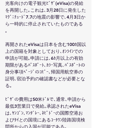
光客向けの電子観光ﾋﾞｻﾞ(eVisa)の発給
を再開した｡これは､3月28日に発生した
ﾏｸﾞﾆﾁｭｰﾄﾞ7.7の地震の影響で､4月3日か
ら一時的に停止されていたものである 
｡
再開されたeVisaは日本を含む100ｶ国以
上の国籍を対象としており､ｵﾝﾗｲﾝでの
申請が可能｡申請には､6ｶ月以上の有効
期限があるﾊﾟｽﾎﾟｰﾄ､ｶﾗｰ写真､ﾊﾟｽﾎﾟｰﾄの
身分事項ﾍﾟｰｼﾞのｺﾋﾟｰ､帰国用航空券の
証明､宿泊予約の確認書などが必要とな
る｡
ﾋﾞｻﾞの費用は50米ﾄﾞﾙで､通常､申請から
最低3営業日で発給｡承認されたeVisa
は､ﾔﾝｺﾞﾝ､ﾏﾝﾀﾞﾚｰ､ﾈﾋﾟﾄﾞｰの国際空港お
よびﾀｲとの国境にあるｺｰﾀｳﾝ陸路国境検
問所からの入国が可能である｡