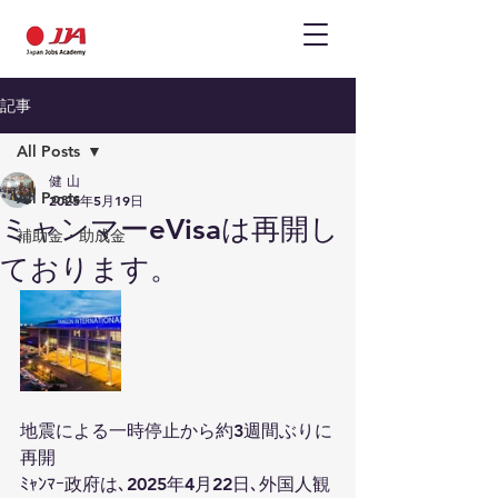
記事
All Posts
健 山
All Posts
2025年5月19日
ミャンマーeVisaは再開し
補助金・助成金
ております。
地震による一時停止から約3週間ぶりに
再開
ﾐｬﾝﾏｰ政府は､2025年4月22日､外国人観