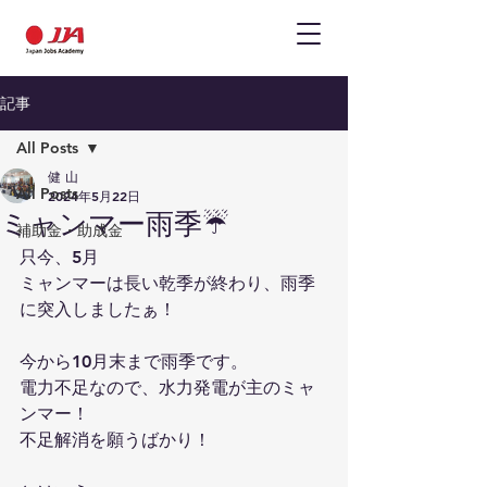
記事
All Posts
健 山
All Posts
2024年5月22日
ミャンマー雨季☔️
補助金・助成金
只今、5月
ミャンマーは長い乾季が終わり、雨季
に突入しましたぁ！
今から10月末まで雨季です。
電力不足なので、水力発電が主のミャ
ンマー！
不足解消を願うばかり！