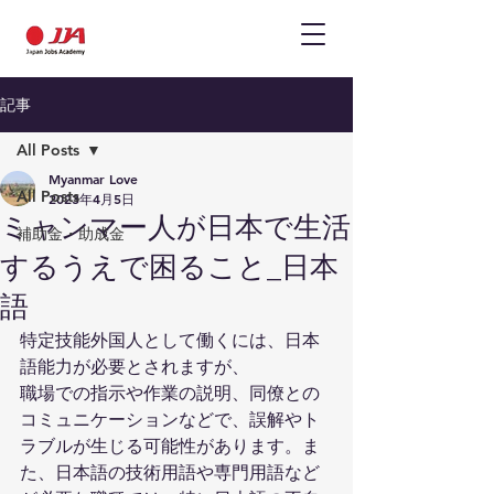
記事
All Posts
Myanmar Love
All Posts
2023年4月5日
ミャンマー人が日本で生活
補助金・助成金
するうえで困ること_日本
語
特定技能外国人として働くには、日本
語能力が必要とされますが、
職場での指示や作業の説明、同僚との
コミュニケーションなどで、誤解やト
ラブルが生じる可能性があります。ま
た、日本語の技術用語や専門用語など