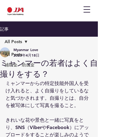
記事
All Posts
Myanmar Love
All Posts
2023年4月18日
ミャンマーの若者はよく自
補助金・助成金
撮りをする？
ミャンマーからの特定技能外国人を受
け入れると、よく自撮りをしているな
と気づかされます。自撮りとは、自分
を被写体にして写真を撮ること。
きれいな花や景色と一緒に写真をと
り、SNS（ViberやFacebook）にアッ
プロードをすることが楽しみのようで