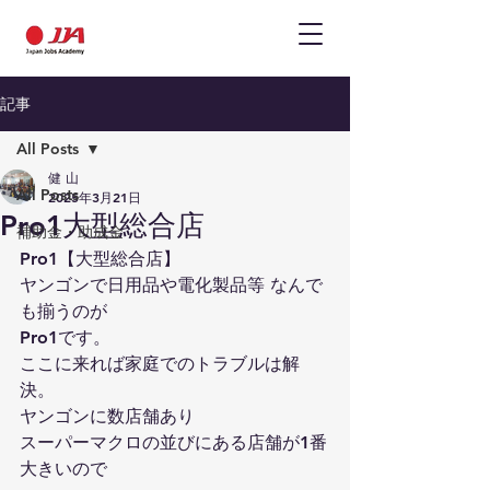
記事
All Posts
健 山
All Posts
2025年3月21日
Pro1大型総合店
補助金・助成金
Pro1【大型総合店】
ヤンゴンで日用品や電化製品等 なんで
も揃うのが
Pro1です。
ここに来れば家庭でのトラブルは解
決。
ヤンゴンに数店舗あり 
スーパーマクロの並びにある店舗が1番
大きいので