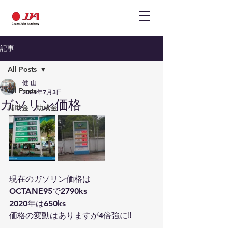
記事
All Posts
健 山
All Posts
2024年7月3日
ガソリン価格
補助金・助成金
現在のガソリン価格は
OCTANE95で2790ks
2020年は650ks
価格の変動はありますが4倍強に‼️